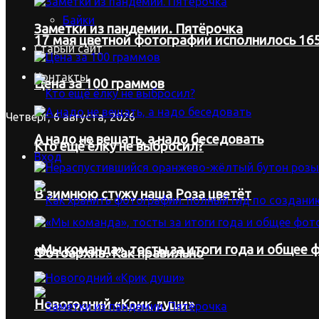
Байки
Заметки из пандемии. Пятёрочка
17 мая цветной фотографии исполнилось 165
Старый сайт
Контакты
Цена за 100 граммов
Четверг, 6 августа, 2026
А надо не вещать, а надо беседовать
Кто ещё ёлку не выбросил?
Вход
В зимнюю стужу наша Роза цветёт
«Мы команда», тосты за итоги года и общее ф
Фотоархив. Как правильно
Новогодний «Крик души»