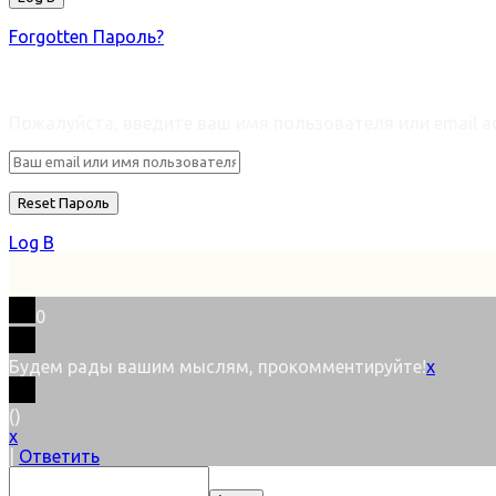
Forgotten Пароль?
Retrieve ваш пароль
Пожалуйста, введите ваш имя пользователя или email ad
Log В
0
Будем рады вашим мыслям, прокомментируйте!
x
(
)
x
|
Ответить