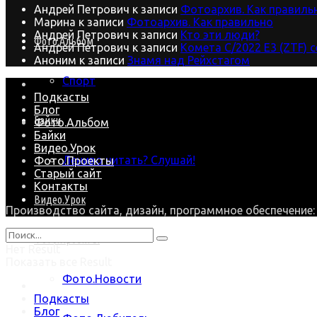
Андрей Петрович
к записи
Фотоархив. Как правиль
Марина
к записи
Фотоархив. Как правильно
Андрей Петрович
к записи
Кто эти люди?
Фото.Альбом
Андрей Петрович
к записи
Комета C/2022 E3 (ZTF) 
Аноним
к записи
Знамя над Рейхстагом
Спорт
Подкасты
Блог
Байки
Фото.Альбом
Байки
Видео.Урок
Лениво читать? Слушай!
Фото.Проекты
Старый сайт
Контакты
Видео.Урок
Производство сайта, дизайн, программное обеспечение
Фото.Проекты
Нет Result
Показать все Result
Фото.Новости
Подкасты
Блог