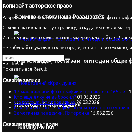
Копирайт
авторское право
В зимнюю стужу наша Роза цветёт
Разрешается некоммерческое использование фотографий
Ссылка активная на ту страницу, откуда вы взяли матер
Использование только на некоммерческих сайтах. Для к
Не забывайте указывать автора, и, если это возможно, 
«Мы команда», тосты за итоги года и общее ф
Нет Result
Показать все Result
Свежие записи
17 мая цветной фотографии исполнилось 165 лет
1
Кто ещё ёлку не выбросил?
01.05.2026
Фотоархив. Как правильно
26.03.2026
Новогодний «Крик души»
Как хранить фотографии: полный гид по созданию 
Заметки из пандемии. Пятёрочка
15.03.2026
Свежие комментарии
Trending Метки