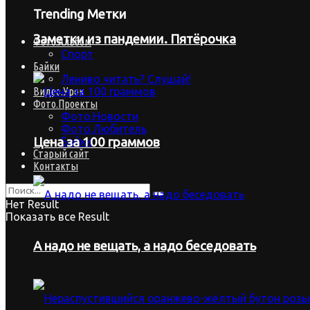
Trending Метки
Заметки из пандемии. Пятёрочка
Фото.Альбом
Спорт
Байки
Лениво читать? Слушай!
Видео.Урок
Фото.Проекты
Фото.Новости
Фото.Любитель
Байки
Цена за 100 граммов
Старый сайт
Контакты
Нет Result
Показать все Result
А надо не вещать, а надо беседовать