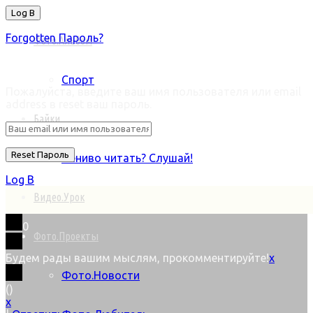
Forgotten Пароль?
Фото.Альбом
Retrieve ваш пароль
Спорт
Пожалуйста, введите ваш имя пользователя или email
address в reset ваш пароль.
Байки
Лениво читать? Слушай!
Log В
Видео.Урок
0
Фото.Проекты
Будем рады вашим мыслям, прокомментируйте!
x
Фото.Новости
(
)
x