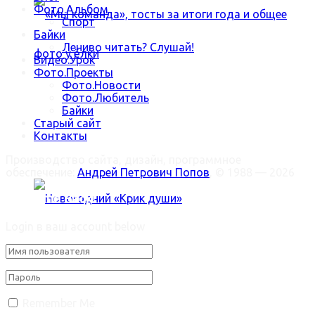
Фото.Альбом
Спорт
Байки
Лениво читать? Слушай!
Видео.Урок
Фото.Проекты
Фото.Новости
Фото.Любитель
«Мы команда», тосты за итоги года и общее
Байки
Старый сайт
Контакты
фото у ёлки
Производство сайта, дизайн, программное
обеспечение:
Андрей Петрович Попов
, © 1988 — 2026
Welcome Back!
Login в ваш account below
Новогодний «Крик души»
Trending Метки
Remember Me