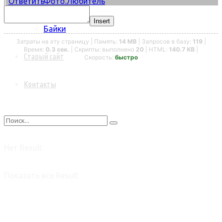
Фото.Любитель
|
Ответить
Insert
Байки
Затраты на эту страницу | Память:
14 MB
| Запросов в базу:
119
|
Время:
0.3 сек.
| Скрипты: выполнено
20
| HTML:
140.7 KB
|
Старый сайт
Скорость:
быстро
Контакты
Нет Result
Показать все Result