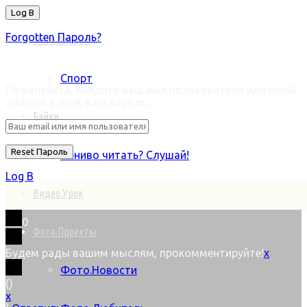
Forgotten Пароль?
Фото.Альбом
Retrieve ваш пароль
Спорт
Пожалуйста, введите ваш имя пользователя или email
address в reset ваш пароль.
Байки
Лениво читать? Слушай!
Log В
Видео.Урок
0
Фото.Проекты
Будем рады вашим мыслям, прокомментируйте!
x
Фото.Новости
(
)
x