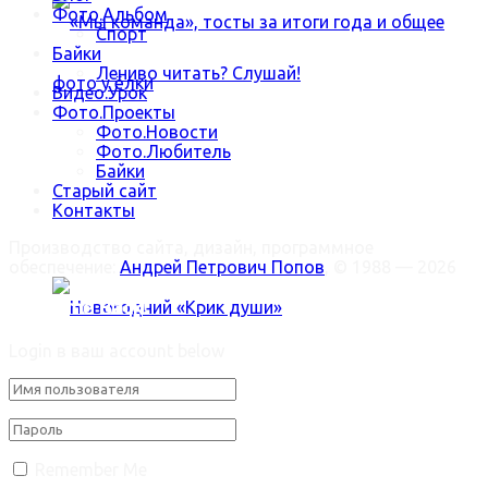
Фото.Альбом
Спорт
Байки
Лениво читать? Слушай!
Видео.Урок
Фото.Проекты
Фото.Новости
Фото.Любитель
«Мы команда», тосты за итоги года и общее
Байки
Старый сайт
Контакты
фото у ёлки
Производство сайта, дизайн, программное
обеспечение:
Андрей Петрович Попов
, © 1988 — 2026
Welcome Back!
Login в ваш account below
Новогодний «Крик души»
Trending Метки
Remember Me