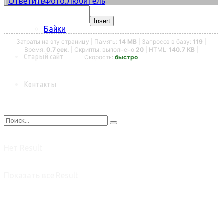
Фото.Любитель
|
Ответить
Insert
Байки
Затраты на эту страницу | Память:
14 MB
| Запросов в базу:
119
|
Время:
0.7 сек.
| Скрипты: выполнено
20
| HTML:
140.7 KB
|
Старый сайт
Скорость:
быстро
Контакты
Нет Result
Показать все Result