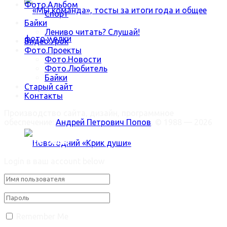
Фото.Альбом
Спорт
Байки
Лениво читать? Слушай!
Видео.Урок
Фото.Проекты
Фото.Новости
Фото.Любитель
«Мы команда», тосты за итоги года и общее
Байки
Старый сайт
Контакты
фото у ёлки
Производство сайта, дизайн, программное
обеспечение:
Андрей Петрович Попов
, © 1988 — 2026
Welcome Back!
Login в ваш account below
Новогодний «Крик души»
Remember Me
Trending Метки