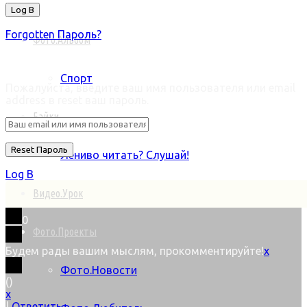
Forgotten Пароль?
Фото.Альбом
Retrieve ваш пароль
Спорт
Пожалуйста, введите ваш имя пользователя или email
address в reset ваш пароль.
Байки
Лениво читать? Слушай!
Log В
Видео.Урок
0
Фото.Проекты
Будем рады вашим мыслям, прокомментируйте!
x
Фото.Новости
(
)
x
|
Ответить