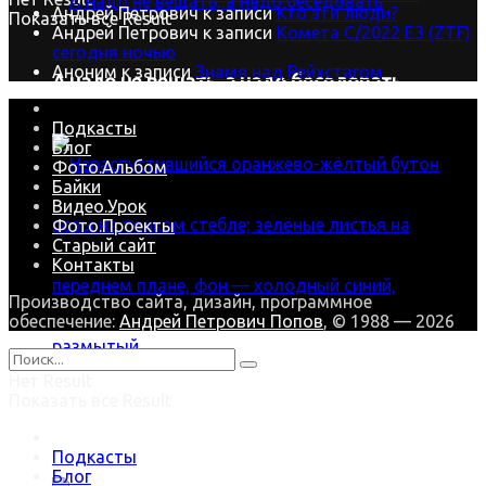
Андрей Петрович
к записи
Кто эти люди?
Показать все Result
Андрей Петрович
к записи
Комета C/2022 E3 (ZTF)
сегодня ночью
Аноним
к записи
Знамя над Рейхстагом
А надо не вещать, а надо беседовать
Подкасты
Блог
Фото.Альбом
Байки
Видео.Урок
Фото.Проекты
Старый сайт
Контакты
Производство сайта, дизайн, программное
обеспечение:
Андрей Петрович Попов
, © 1988 — 2026
Нет Result
Показать все Result
В зимнюю стужу наша Роза цветёт
Подкасты
Блог