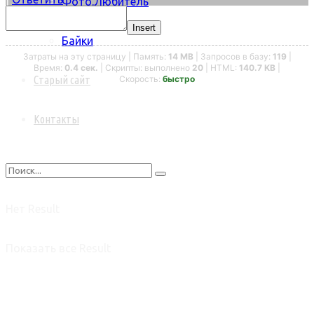
Фото.Любитель
Insert
Байки
Затраты на эту страницу | Память:
14 MB
| Запросов в базу:
119
|
Время:
0.4 сек.
| Скрипты: выполнено
20
| HTML:
140.7 KB
|
Скорость:
быстро
Старый сайт
Контакты
Нет Result
Показать все Result