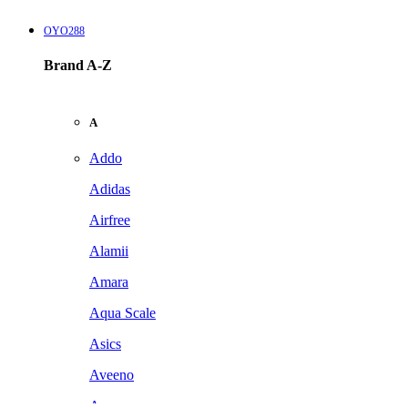
OYO288
Brand A-Z
A
Addo
Adidas
Airfree
Alamii
Amara
Aqua Scale
Asics
Aveeno
Awan