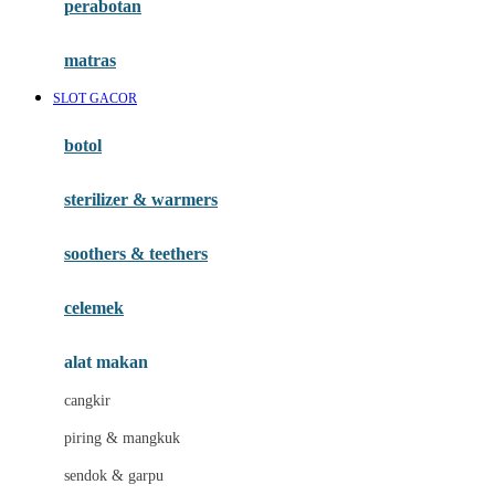
perabotan
Happy Tummy
Hauck
matras
Havaianas
SLOT GACOR
Hegen
botol
Hot Wheels
sterilizer & warmers
Hybrid
soothers & teethers
I
Inlacta DHA
celemek
Interlac
alat makan
Ivenet
cangkir
J
piring & mangkuk
Jack N Jill
sendok & garpu