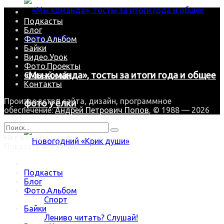
Подкасты
Блог
Фото.Альбом
Байки
Видео.Урок
Фото.Проекты
«Мы команда», тосты за итоги года и общее
Старый сайт
Контакты
Производство сайта, дизайн, программное
фото у ёлки
обеспечение:
Андрей Петрович Попов
, © 1988 — 2026
Нет Result
Показать все Result
Подкасты
Новогодний «Крик души»
Блог
Фото.Альбом
Спорт
Байки
Trending Метки
Лениво читать? Слушай!