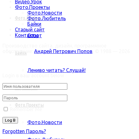
Видео.Урок
Фото.Проекты
Фото.Новости
Фото.Альбом
Фото.Любитель
Байки
Старый сайт
Контакты
Спорт
Производство сайта, дизайн, программное
обеспечение:
Андрей Петрович Попов
, © 1988 — 2026
Байки
Welcome Back!
Лениво читать? Слушай!
Login в ваш account below
Видео.Урок
Фото.Проекты
Remember Me
Фото.Новости
Forgotten Пароль?