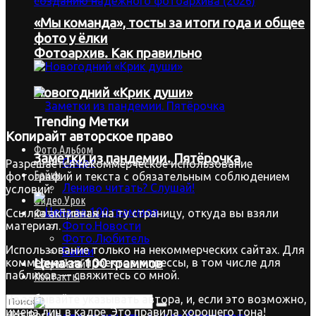
«Мы команда», тосты за итоги года и общее
фото у ёлки
Фотоархив. Как правильно
Новогодний «Крик души»
Trending Метки
Копирайт
авторское право
Фото.Альбом
Заметки из пандемии. Пятёрочка
Спорт
Разрешается некоммерческое использование
Байки
фотографий и текста с обязательным соблюдением
Лениво читать? Слушай!
условий:
Видео.Урок
Фото.Проекты
Ссылка активная на ту страницу, откуда вы взяли
Фото.Новости
материал.
Фото.Любитель
Использование только на некоммерческих сайтах. Для
Байки
коммерческих проектов и прессы, в том числе для
Цена за 100 граммов
Старый сайт
пабликов — свяжитесь со мной.
Контакты
Не забывайте указывать автора, и, если это возможно,
имена лиц в кадре. Это правила хорошего тона!
Нет Result