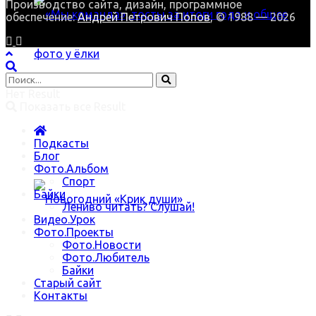
Производство сайта, дизайн, программное
обеспечение:
Андрей Петрович Попов
, © 1988 — 2026
Нет Result
«Мы команда», тосты за итоги года и общее
Показать все Result
Подкасты
фото у ёлки
Блог
Фото.Альбом
Спорт
Байки
Лениво читать? Слушай!
Видео.Урок
Фото.Проекты
Фото.Новости
Новогодний «Крик души»
Фото.Любитель
Байки
Старый сайт
Контакты
Trending Метки