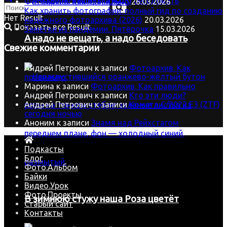
Фотоархив. Как правильно
26.03.2026
Как хранить фотографии: полный гид по созданию
Нет Result
надёжного фотоархива (2026)
20.03.2026
Показать все Result
Заметки из пандемии. Пятёрочка
15.03.2026
А надо не вещать, а надо беседовать
Свежие комментарии
Андрей Петрович
к записи
Фотоархив. Как
правильно
Марина
к записи
Фотоархив. Как правильно
Андрей Петрович
к записи
Кто эти люди?
Андрей Петрович
к записи
Комета C/2022 E3 (ZTF)
сегодня ночью
Аноним
к записи
Знамя над Рейхстагом
Подкасты
Блог
Фото.Альбом
Байки
Видео.Урок
Фото.Проекты
В зимнюю стужу наша Роза цветёт
Старый сайт
Контакты