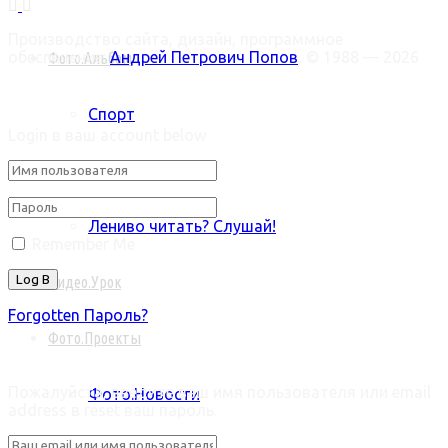
Производство сайта, дизайн, программное
обеспечение:
Андрей Петрович Попов
, © 1988 — 2026
Фото.Альбом
Welcome Back!
Спорт
Login в ваш account below
Байки
Лениво читать? Слушай!
Remember Me
Видео.Урок
Forgotten Пароль?
Фото.Проекты
Retrieve ваш пароль
Пожалуйста, введите ваш имя пользователя или email
Фото.Новости
address в reset ваш пароль.