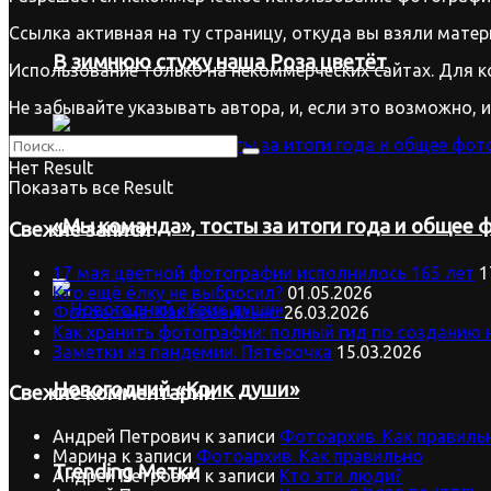
Ссылка активная на ту страницу, откуда вы взяли матер
В зимнюю стужу наша Роза цветёт
Использование только на некоммерческих сайтах. Для к
Не забывайте указывать автора, и, если это возможно, 
Нет Result
Показать все Result
«Мы команда», тосты за итоги года и общее ф
Свежие записи
17 мая цветной фотографии исполнилось 165 лет
1
Кто ещё ёлку не выбросил?
01.05.2026
Фотоархив. Как правильно
26.03.2026
Как хранить фотографии: полный гид по созданию 
Заметки из пандемии. Пятёрочка
15.03.2026
Новогодний «Крик души»
Свежие комментарии
Андрей Петрович
к записи
Фотоархив. Как правиль
Марина
к записи
Фотоархив. Как правильно
Trending Метки
Андрей Петрович
к записи
Кто эти люди?