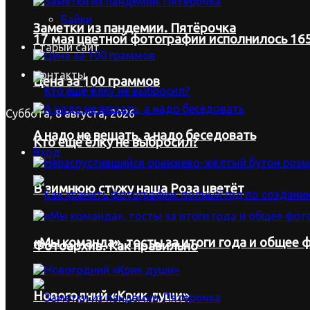
Байки
Заметки из пандемии. Пятёрочка
17 мая цветной фотографии исполнилось 165
Старый сайт
Контакты
Цена за 100 граммов
Суббота, 8 августа, 2026
А надо не вещать, а надо беседовать
Кто ещё ёлку не выбросил?
Вход
В зимнюю стужу наша Роза цветёт
«Мы команда», тосты за итоги года и общее ф
Фотоархив. Как правильно
Новогодний «Крик души»