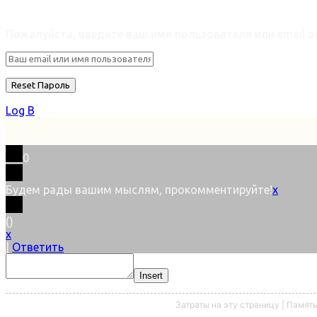
Retrieve ваш пароль
Пожалуйста, введите ваш имя пользователя или email ad
Log В
0
Будем рады вашим мыслям, прокомментируйте!
x
(
)
x
|
Ответить
Insert
Затраты на эту страницу | Памят