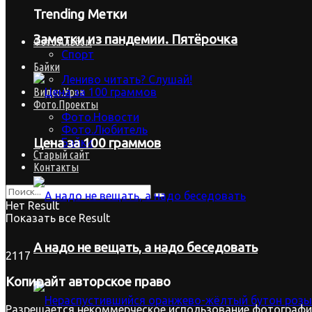
Trending Метки
Заметки из пандемии. Пятёрочка
Фото.Альбом
Спорт
Байки
Лениво читать? Слушай!
Видео.Урок
Фото.Проекты
Фото.Новости
Фото.Любитель
Байки
Цена за 100 граммов
Старый сайт
Контакты
Нет Result
Показать все Result
А надо не вещать, а надо беседовать
2117
Копирайт
авторское право
Разрешается некоммерческое использование фотографий