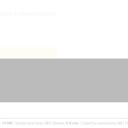
dress в reset ваш пароль.
ь:
14 MB
| Запросов в базу:
121
| Время:
0.8 сек.
| Скрипты: выполнено
22
| 