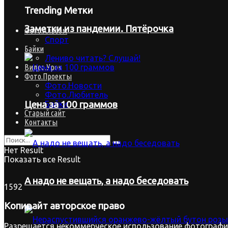
Trending Метки
Заметки из пандемии. Пятёрочка
Фото.Альбом
Спорт
Байки
Лениво читать? Слушай!
Видео.Урок
Фото.Проекты
Фото.Новости
Фото.Любитель
Байки
Цена за 100 граммов
Старый сайт
Контакты
Нет Result
Показать все Result
А надо не вещать, а надо беседовать
1592
Копирайт
авторское право
Разрешается некоммерческое использование фотографий