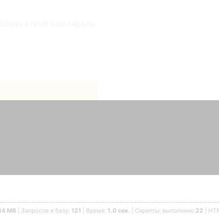
dress в reset ваш пароль.
14 MB
| Запросов в базу:
121
| Время:
1.0 сек.
| Скрипты: выполнено
22
| HT