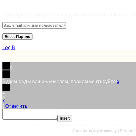
Retrieve ваш пароль
Пожалуйста, введите ваш имя пользователя или email ad
Log В
0
Будем рады вашим мыслям, прокомментируйте!
x
(
)
x
|
Ответить
Insert
Затраты на эту страницу | Память: