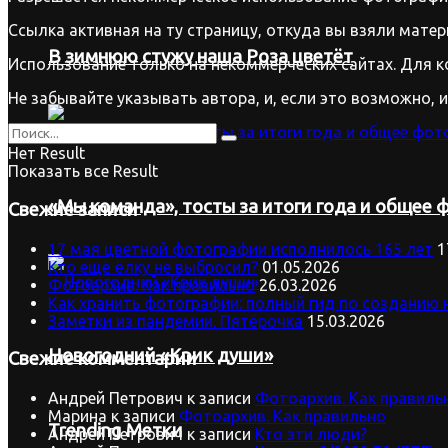
Ссылка активная на ту страницу, откуда вы взяли матер
В зимнюю стужу наша Роза цветёт
Использование только на некоммерческих сайтах. Для к
Не забывайте указывать автора, и, если это возможно, 
Нет Result
Показать все Result
«Мы команда», тосты за итоги года и общее ф
Свежие записи
17 мая цветной фотографии исполнилось 165 лет
1
Кто ещё ёлку не выбросил?
01.05.2026
Фотоархив. Как правильно
26.03.2026
Как хранить фотографии: полный гид по созданию 
Заметки из пандемии. Пятёрочка
15.03.2026
Новогодний «Крик души»
Свежие комментарии
Андрей Петрович
к записи
Фотоархив. Как правиль
Марина
к записи
Фотоархив. Как правильно
Trending Метки
Андрей Петрович
к записи
Кто эти люди?