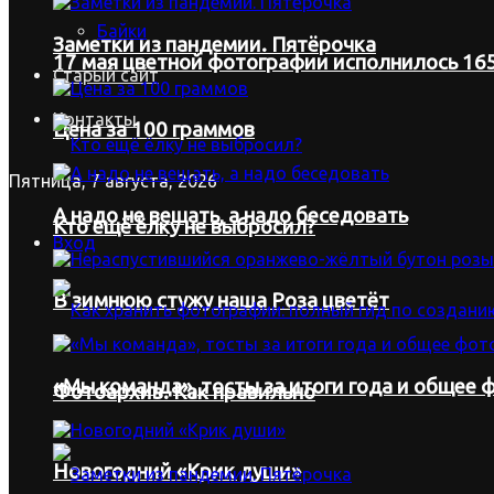
Байки
Заметки из пандемии. Пятёрочка
17 мая цветной фотографии исполнилось 165
Старый сайт
Контакты
Цена за 100 граммов
Пятница, 7 августа, 2026
А надо не вещать, а надо беседовать
Кто ещё ёлку не выбросил?
Вход
В зимнюю стужу наша Роза цветёт
«Мы команда», тосты за итоги года и общее ф
Фотоархив. Как правильно
Новогодний «Крик души»