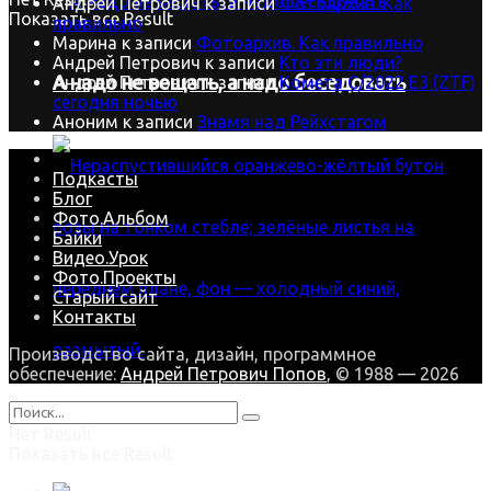
Андрей Петрович
к записи
Фотоархив. Как
Показать все Result
правильно
Марина
к записи
Фотоархив. Как правильно
Андрей Петрович
к записи
Кто эти люди?
А надо не вещать, а надо беседовать
Андрей Петрович
к записи
Комета C/2022 E3 (ZTF)
сегодня ночью
Аноним
к записи
Знамя над Рейхстагом
Подкасты
Блог
Фото.Альбом
Байки
Видео.Урок
Фото.Проекты
Старый сайт
Контакты
Производство сайта, дизайн, программное
обеспечение:
Андрей Петрович Попов
, © 1988 — 2026
В зимнюю стужу наша Роза цветёт
Нет Result
Показать все Result