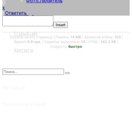
Фото.Любитель
(
)
x
|
Ответить
Байки
Insert
Старый сайт
Затраты на эту страницу | Память:
14 MB
| Запросов в базу:
120
|
Время:
0.6 сек.
| Скрипты: выполнено
20
| HTML:
142.2 KB
|
Скорость:
быстро
Контакты
Нет Result
Показать все Result