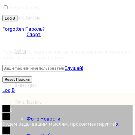
Remember Me
Фото.Альбом
Forgotten Пароль?
Спорт
Retrieve ваш пароль
Байки
Пожалуйста, введите ваш имя пользователя или email
address в reset ваш пароль.
Лениво читать? Слушай!
Видео.Урок
Log В
Фото.Проекты
0
Фото.Новости
Будем рады вашим мыслям, прокомментируйте!
x