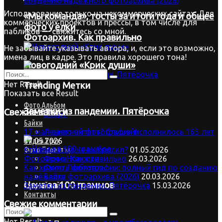
Использование только на некоммерческих сайтах. Для
«Мы команда», тосты за итоги года и общее
коммерческих проектов и прессы, в том числе для
фото у ёлки
пабликов — свяжитесь со мной.
Фотоархив. Как правильно
Не забывайте указывать автора, и, если это возможно,
имена лиц в кадре. Это правила хорошего тона!
Новогодний «Крик души»
Нет Result
Trending Метки
Показать все Result
Фото.Альбом
Заметки из пандемии. Пятёрочка
Свежие записи
Спорт
Байки
Лениво читать? Слушай!
17 мая цветной фотографии исполнилось 165 лет
Видео.Урок
17.05.2026
Фото.Проекты
Кто ещё ёлку не выбросил?
01.05.2026
Фото.Новости
Фотоархив. Как правильно
26.03.2026
Фото.Любитель
Как хранить фотографии: полный гид по созданию
Байки
надёжного фотоархива (2026)
20.03.2026
Цена за 100 граммов
Старый сайт
Заметки из пандемии. Пятёрочка
15.03.2026
Контакты
Свежие комментарии
Нет Result