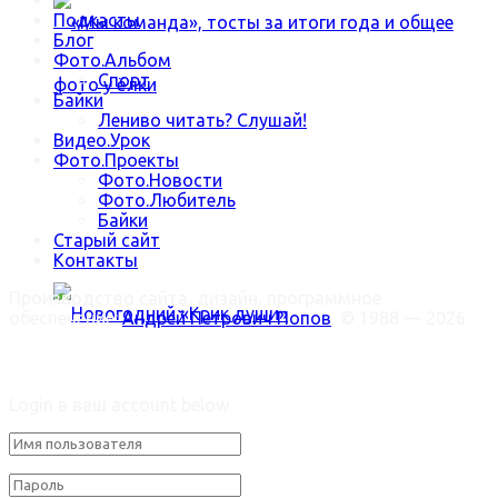
Подкасты
Блог
Фото.Альбом
Спорт
Байки
Лениво читать? Слушай!
Видео.Урок
Фото.Проекты
«Мы команда», тосты за итоги года и общее
Фото.Новости
Фото.Любитель
Байки
фото у ёлки
Старый сайт
Контакты
Производство сайта, дизайн, программное
обеспечение:
Андрей Петрович Попов
, © 1988 — 2026
Welcome Back!
Новогодний «Крик души»
Login в ваш account below
Trending Метки