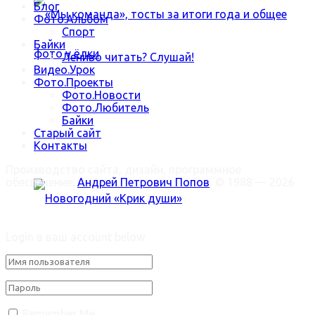
Блог
Фото.Альбом
Спорт
Байки
Лениво читать? Слушай!
Видео.Урок
Фото.Проекты
Фото.Новости
«Мы команда», тосты за итоги года и общее
Фото.Любитель
Байки
Старый сайт
фото у ёлки
Контакты
Производство сайта, дизайн, программное
обеспечение:
Андрей Петрович Попов
, © 1988 — 2026
Welcome Back!
Login в ваш account below
Новогодний «Крик души»
Trending Метки
Remember Me