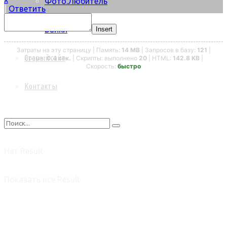
Фото.Любитель
|
Ответить
Байки
Insert
Затраты на эту страницу | Память:
14 MB
| Запросов в базу:
121
|
Старый сайт
Время:
0.4 сек.
| Скрипты: выполнено
20
| HTML:
142.8 KB
|
Скорость:
быстро
Контакты
Нет Result
Показать все Result