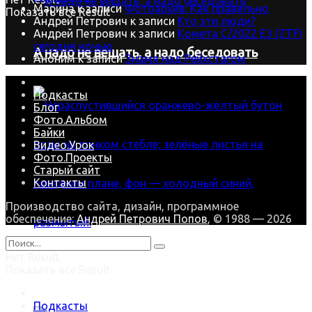
Марина
к записи
Фотоархив. Как правильно
Показать все Result
Андрей Петрович
к записи
Кто эти люди?
Андрей Петрович
к записи
Комета C/2022 E3 (ZTF)
сегодня ночью
А надо не вещать, а надо беседовать
Аноним
к записи
Знамя над Рейхстагом
Подкасты
Блог
Фото.Альбом
Байки
Видео.Урок
Фото.Проекты
Старый сайт
Контакты
Производство сайта, дизайн, программное
обеспечение:
Андрей Петрович Попов
, © 1988 — 2026
Нет Result
Показать все Result
В зимнюю стужу наша Роза цветёт
Подкасты