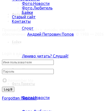
Фото.Новости
Фото.Любитель
Байки
Фото.Альбом
Старый сайт
Контакты
Спорт
Производство сайта, дизайн, программное
обеспечение:
Андрей Петрович Попов
, © 1988 — 2026
Байки
Welcome Back!
Login в ваш account below
Лениво читать? Слушай!
Видео.Урок
Remember Me
Фото.Проекты
Фото.Новости
Forgotten Пароль?
Retrieve ваш пароль