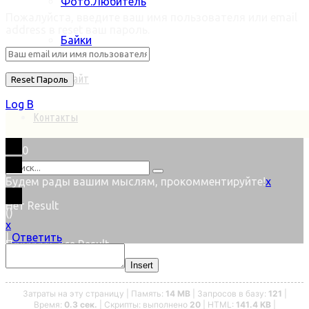
Фото.Любитель
Пожалуйста, введите ваш имя пользователя или email
address в reset ваш пароль.
Байки
Старый сайт
Log В
Контакты
0
Будем рады вашим мыслям, прокомментируйте!
x
Нет Result
(
)
x
|
Ответить
Показать все Result
Insert
Затраты на эту страницу | Память:
14 MB
| Запросов в базу:
121
|
Время:
0.3 сек.
| Скрипты: выполнено
20
| HTML:
141.4 KB
|