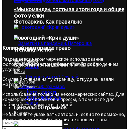
«Мы команда», тосты за итоги года и общее
фото у ёлки
Фотоархив. Как правильно
Новогодний «Крик души»
Копирайт
авторское право
Trending Метки
Разрешается некоммерческое использование
Фото.Альбом
Заметки из пандемии. Пятёрочка
фотографий и текста с обязательным соблюдением
Спорт
условий:
Байки
Лениво читать? Слушай!
Ссылка активная на ту страницу, откуда вы взяли
Видео.Урок
материал.
Фото.Проекты
Фото.Новости
Использование только на некоммерческих сайтах. Для
Фото.Любитель
коммерческих проектов и прессы, в том числе для
Байки
пабликов — свяжитесь со мной.
Цена за 100 граммов
Старый сайт
Контакты
Не забывайте указывать автора, и, если это возможно,
имена лиц в кадре. Это правила хорошего тона!
Нет Result