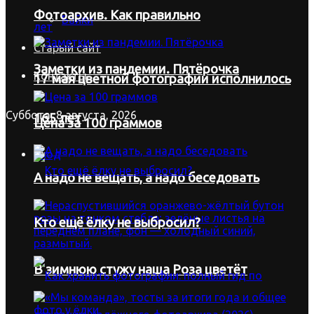
Фотоархив. Как правильно
Байки
Старый сайт
Заметки из пандемии. Пятёрочка
Контакты
17 мая цветной фотографии исполнилось
Суббота, 8 августа, 2026
165 лет
Цена за 100 граммов
Вход
А надо не вещать, а надо беседовать
Кто ещё ёлку не выбросил?
В зимнюю стужу наша Роза цветёт