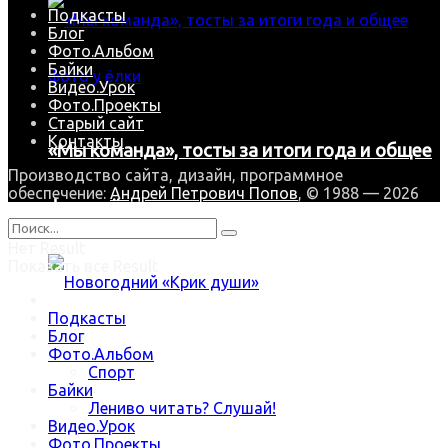
Подкасты
Блог
Фото.Альбом
Байки
Видео.Урок
Фото.Проекты
Старый сайт
Контакты
«Мы команда», тосты за итоги года и общее
Производство сайта, дизайн, программное
обеспечение:
Андрей Петрович Попов
, © 1988 — 2026
фото у ёлки
Нет Result
Показать все Result
Подкасты
Блог
Новогодний «Крик души»
Фото.Альбом
Спорт
Байки
Лениво читать? Слушай!
Видео.Урок
Trending Метки
Фото.Проекты