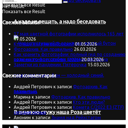
Показать все Result
Нет Result
Показать все Result
А надо не вещать, а надо беседовать
Свежие записи
17 мая цветной фотографии исполнилось 165 лет
17.05.2026
Кто ещё ёлку не выбросил?
01.05.2026
Фотоархив. Как правильно
26.03.2026
Как хранить фотографии: полный гид по созданию
надёжного фотоархива (2026)
20.03.2026
Заметки из пандемии. Пятёрочка
15.03.2026
Свежие комментарии
Андрей Петрович
к записи
Фотоархив. Как
правильно
Марина
к записи
Фотоархив. Как правильно
Андрей Петрович
к записи
Кто эти люди?
Андрей Петрович
к записи
Комета C/2022 E3 (ZTF)
В зимнюю стужу наша Роза цветёт
сегодня ночью
Аноним
к записи
Знамя над Рейхстагом