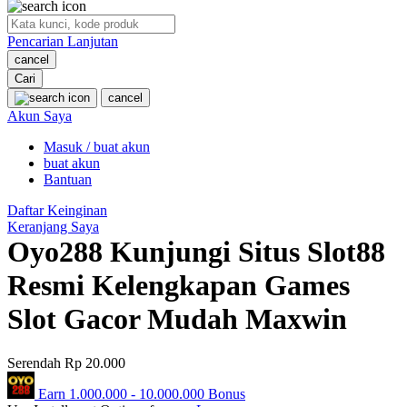
O
Pencarian Lanjutan
Oh Ma Grain
cancel
Okiedog
Cari
cancel
P
Akun Saya
Masuk / buat akun
Peachy
buat akun
Phil & Ted's
Bantuan
Philips Avent
Daftar Keinginan
Keranjang Saya
Pigeon
Oyo288 Kunjungi Situs Slot88
Playgro
Resmi Kelengkapan Games
Poled Global
Slot Gacor Mudah Maxwin
Ponycycle
Serendah
Rp 20.000
Puma
Earn
1.000.000
-
10.000.000
Bonus
Pureats