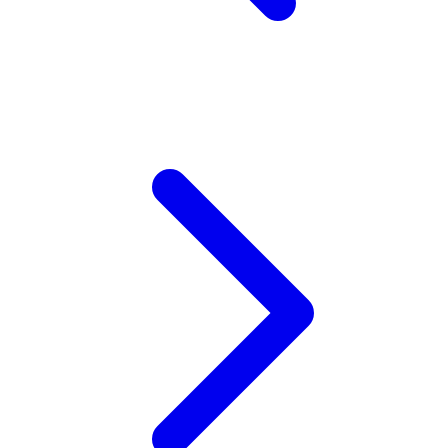
Xootz
Y
Yamatoya
Z
Zaxy
Zoggs
0-9
4Moms
59S