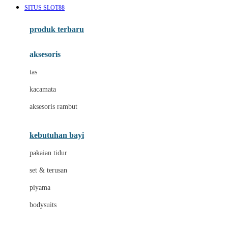
SITUS SLOT88
Azetabio
produk terbaru
B
aksesoris
Baabaasheepz
tas
Babiators
kacamata
Baby Dove
aksesoris rambut
Baby Jogger
Baby Rovega
kebutuhan bayi
Babybee
pakaian tidur
Banana Boat
set & terusan
Banz
piyama
Barbie
bodysuits
Beaba