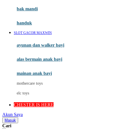
Moby
bak mandi
Momami
handuk
Mothercare
SLOT GACOR MAXWIN
Mustela
ayunan dan walker bayi
My Buddy Tag
My K
alas bermain anak bayi
N
mainan anak bayi
Naif
mothercare toys
Nike
elc toys
Nordic Natural
CHESTER IS HERE
Nuby
Akun Saya
Nuna
Masuk
Cari