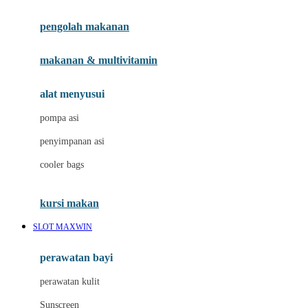
Joie
pengolah makanan
Joolz
Jujube
makanan & multivitamin
K
alat menyusui
Kiddycuts
pompa asi
Kumon
penyimpanan asi
L
cooler bags
Leapfrog
kursi makan
Leclerc
SLOT MAXWIN
Lee Vierra
Lillebaby
perawatan bayi
Little Bird Told Me
perawatan kulit
Little Miss Janis
Sunscreen