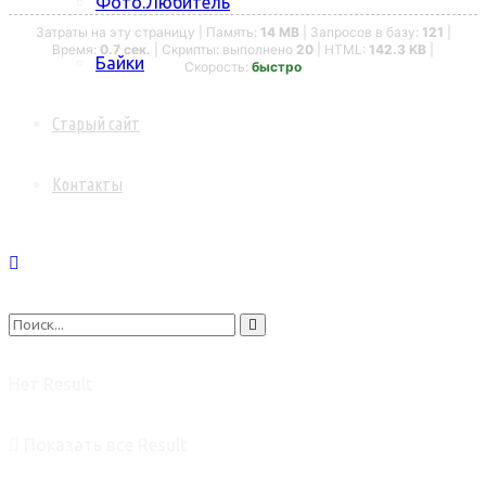
Фото.Любитель
Затраты на эту страницу | Память:
14 MB
| Запросов в базу:
121
|
Время:
0.7 сек.
| Скрипты: выполнено
20
| HTML:
142.3 KB
|
Байки
Скорость:
быстро
Старый сайт
Контакты
Нет Result
Показать все Result