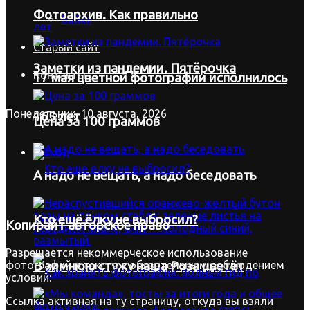
Фотоархив. Как правильно
Байки
Старый сайт
Заметки из пандемии. Пятёрочка
Контакты
17 мая цветной фотографии исполнилось
Понедельник, 10 августа, 2026
165 лет
Цена за 100 граммов
Вход
А надо не вещать, а надо беседовать
Кто ещё ёлку не выбросил?
Копирайт
авторское право
Разрешается некоммерческое использование
фотографий и текста с обязательным соблюдением
В зимнюю стужу наша Роза цветёт
условий:
Ссылка активная на ту страницу, откуда вы взяли