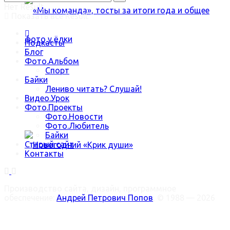
Нет Result
Показать все Result
Подкасты
Блог
Фото.Альбом
Спорт
«Мы команда», тосты за итоги года и общее
Байки
Лениво читать? Слушай!
Видео.Урок
фото у ёлки
Фото.Проекты
Фото.Новости
Фото.Любитель
Байки
Старый сайт
Контакты
Новогодний «Крик души»
Производство сайта, дизайн, программное
обеспечение:
Андрей Петрович Попов
, © 1988 — 2026
Welcome Back!
Trending Метки