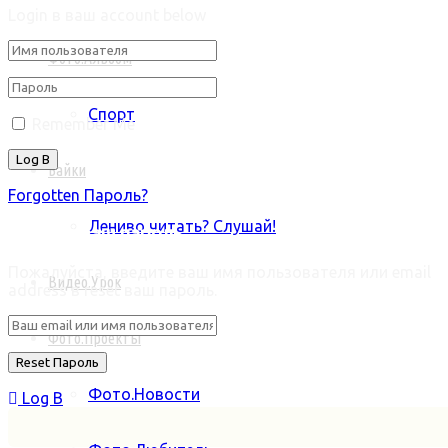
Login в ваш account below
Фото.Альбом
Спорт
Remember Me
Байки
Forgotten Пароль?
Лениво читать? Слушай!
Retrieve ваш пароль
Пожалуйста, введите ваш имя пользователя или email
Видео.Урок
address в reset ваш пароль.
Фото.Проекты
Фото.Новости
Log В