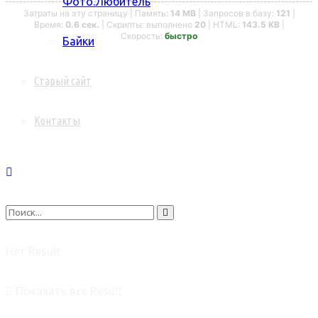
Фото.Любитель
Затраты на эту страницу | Память:
14 MB
| Запросов в базу:
121
|
Время:
0.6 сек.
| Скрипты: выполнено
20
| HTML:
143.5 KB
|
Скорость:
быстро
Байки
Старый сайт
Контакты
Нет Result
Показать все Result