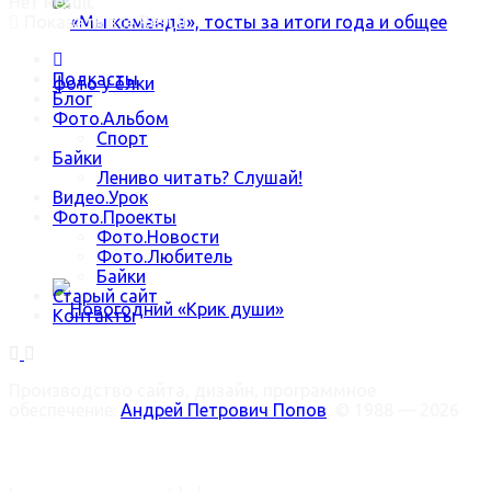
Нет Result
Показать все Result
Подкасты
Блог
Фото.Альбом
Спорт
Байки
«Мы команда», тосты за итоги года и общее
Лениво читать? Слушай!
Видео.Урок
Фото.Проекты
фото у ёлки
Фото.Новости
Фото.Любитель
Байки
Старый сайт
Контакты
Новогодний «Крик души»
Производство сайта, дизайн, программное
обеспечение:
Андрей Петрович Попов
, © 1988 — 2026
Welcome Back!
Trending Метки