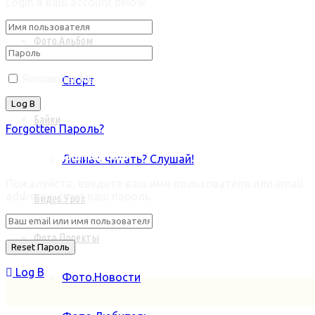
Login в ваш account below
Фото.Альбом
Remember Me
Спорт
Байки
Forgotten Пароль?
Retrieve ваш пароль
Лениво читать? Слушай!
Пожалуйста, введите ваш имя пользователя или email
address в reset ваш пароль.
Видео.Урок
Фото.Проекты
Log В
Фото.Новости