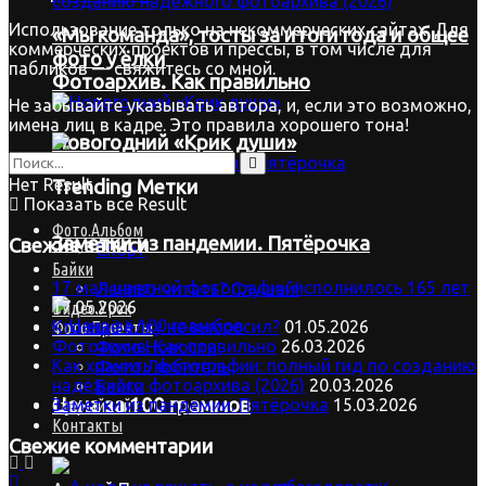
Использование только на некоммерческих сайтах. Для
«Мы команда», тосты за итоги года и общее
коммерческих проектов и прессы, в том числе для
фото у ёлки
пабликов — свяжитесь со мной.
Фотоархив. Как правильно
Не забывайте указывать автора, и, если это возможно,
имена лиц в кадре. Это правила хорошего тона!
Новогодний «Крик души»
Нет Result
Trending Метки
Показать все Result
Фото.Альбом
Заметки из пандемии. Пятёрочка
Свежие записи
Спорт
Байки
17 мая цветной фотографии исполнилось 165 лет
Лениво читать? Слушай!
17.05.2026
Видео.Урок
Кто ещё ёлку не выбросил?
01.05.2026
Фото.Проекты
Фотоархив. Как правильно
26.03.2026
Фото.Новости
Как хранить фотографии: полный гид по созданию
Фото.Любитель
надёжного фотоархива (2026)
20.03.2026
Байки
Цена за 100 граммов
Заметки из пандемии. Пятёрочка
15.03.2026
Старый сайт
Контакты
Свежие комментарии