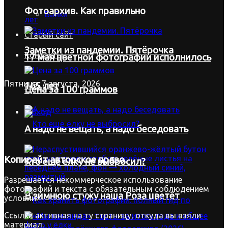
Фотоархив. Как правильно
Байки
Старый сайт
Заметки из пандемии. Пятёрочка
Контакты
17 мая цветной фотографии исполнилось
Пятница, 7 августа, 2026
165 лет
Цена за 100 граммов
Вход
А надо не вещать, а надо беседовать
Копирайт
авторское право
Кто ещё ёлку не выбросил?
Разрешается некоммерческое использование
фотографий и текста с обязательным соблюдением
В зимнюю стужу наша Роза цветёт
условий:
Ссылка активная на ту страницу, откуда вы взяли
материал.