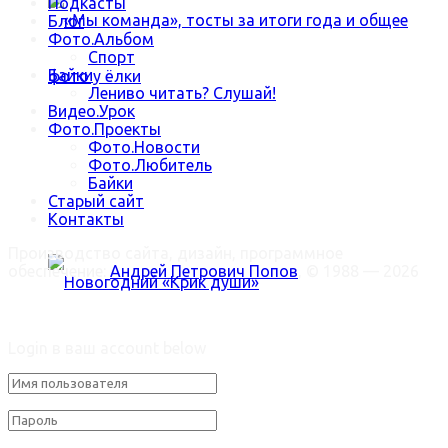
Подкасты
Блог
Фото.Альбом
Спорт
Байки
Лениво читать? Слушай!
Видео.Урок
Фото.Проекты
Фото.Новости
«Мы команда», тосты за итоги года и общее
Фото.Любитель
Байки
Старый сайт
фото у ёлки
Контакты
Производство сайта, дизайн, программное
обеспечение:
Андрей Петрович Попов
, © 1988 — 2026
Welcome Back!
Login в ваш account below
Новогодний «Крик души»
Trending Метки