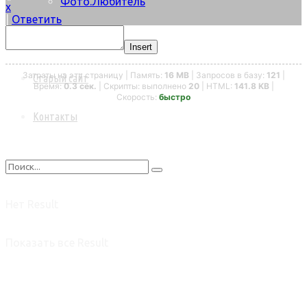
Фото.Любитель
x
|
Ответить
Байки
Insert
Затраты на эту страницу | Память:
16 MB
| Запросов в базу:
121
|
Старый сайт
Время:
0.3 сек.
| Скрипты: выполнено
20
| HTML:
141.8 KB
|
Скорость:
быстро
Контакты
Нет Result
Показать все Result