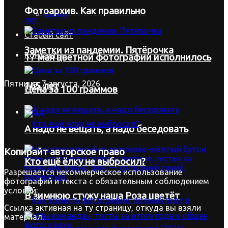
Фотоархив. Как правильно
Байки
Старый сайт
Заметки из пандемии. Пятёрочка
Контакты
17 мая цветной фотографии исполнилось
Пятница, 7 августа, 2026
165 лет
Цена за 100 граммов
Вход
А надо не вещать, а надо беседовать
Копирайт
авторское право
Кто ещё ёлку не выбросил?
Разрешается некоммерческое использование
фотографий и текста с обязательным соблюдением
условий:
В зимнюю стужу наша Роза цветёт
Ссылка активная на ту страницу, откуда вы взяли
материал.