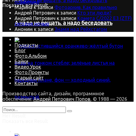
правильно
Показать все Result
Марина
к записи
Фотоархив. Как правильно
Андрей Петрович
к записи
Кто эти люди?
Андрей Петрович
к записи
Комета C/2022 E3 (ZTF)
А надо не вещать, а надо беседовать
сегодня ночью
Аноним
к записи
Знамя над Рейхстагом
Подкасты
Блог
Фото.Альбом
Байки
Видео.Урок
Фото.Проекты
Старый сайт
Контакты
Производство сайта, дизайн, программное
обеспечение:
Андрей Петрович Попов
, © 1988 — 2026
Нет Result
В зимнюю стужу наша Роза цветёт
Показать все Result