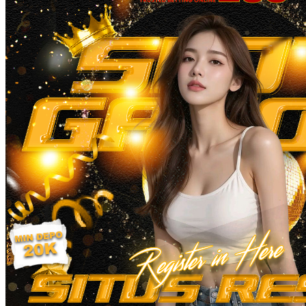
Squishmallows
Starbooks
Stick-O
Stokke
Sudocrem
Sumimo
Sunnylife
Sun-Staches
Swimava
T
Tommee Tippee
Trunki
Tutti Bambini