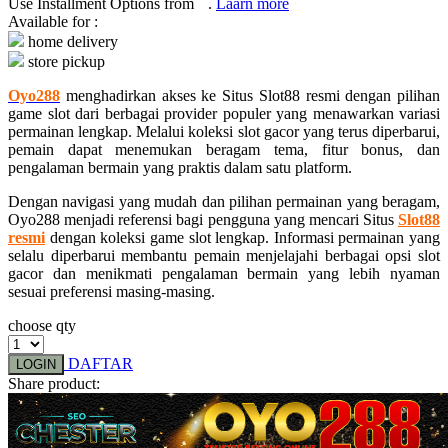
Use Installment Options from
.
Laarn more
Available for :
Q
home delivery
store pickup
QV Baby
Oyo288
menghadirkan akses ke Situs Slot88 resmi dengan pilihan
R
game slot dari berbagai provider populer yang menawarkan variasi
permainan lengkap. Melalui koleksi slot gacor yang terus diperbarui,
Real Shades
pemain dapat menemukan beragam tema, fitur bonus, dan
pengalaman bermain yang praktis dalam satu platform.
Red Castle
Dengan navigasi yang mudah dan pilihan permainan yang beragam,
Ribbon Madness
Oyo288 menjadi referensi bagi pengguna yang mencari Situs
Slot88
resmi
dengan koleksi game slot lengkap. Informasi permainan yang
selalu diperbarui membantu pemain menjelajahi berbagai opsi slot
S
gacor dan menikmati pengalaman bermain yang lebih nyaman
sesuai preferensi masing-masing.
Sebamed
choose qty
Silver Cross
DAFTAR
Simply Idea
LOGIN
Share product:
Skip Hop
Spectra