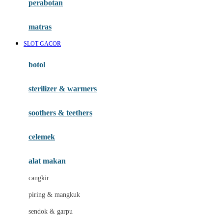
perabotan
Happy Tummy
Hauck
matras
Havaianas
SLOT GACOR
Hegen
botol
Hot Wheels
sterilizer & warmers
Hybrid
soothers & teethers
I
Inlacta DHA
celemek
Interlac
alat makan
Ivenet
cangkir
J
piring & mangkuk
Jack N Jill
sendok & garpu