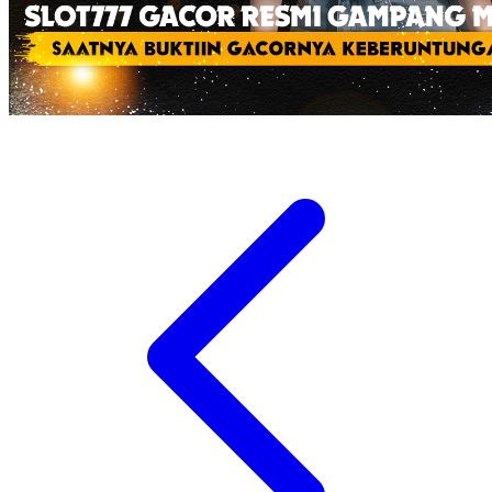
Twistshake
TY Toys
U
V
Veja
Vitaflow
Vtech
W
Waterland
Wellness
X