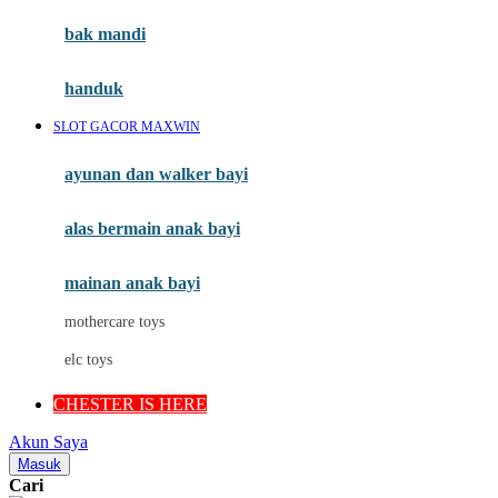
Moby
bak mandi
Momami
handuk
Mothercare
SLOT GACOR MAXWIN
Mustela
ayunan dan walker bayi
My Buddy Tag
My K
alas bermain anak bayi
N
mainan anak bayi
Naif
mothercare toys
Nike
elc toys
Nordic Natural
CHESTER IS HERE
Nuby
Akun Saya
Nuna
Masuk
Cari