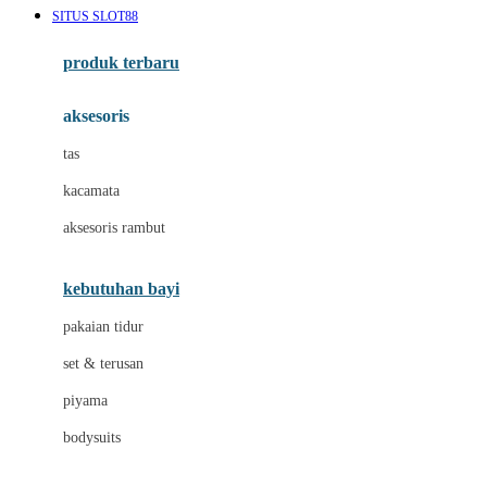
SITUS SLOT88
Azetabio
produk terbaru
B
aksesoris
Baabaasheepz
tas
Babiators
kacamata
Baby Dove
aksesoris rambut
Baby Jogger
Baby Rovega
kebutuhan bayi
Babybee
pakaian tidur
Banana Boat
set & terusan
Banz
piyama
Barbie
bodysuits
Beaba