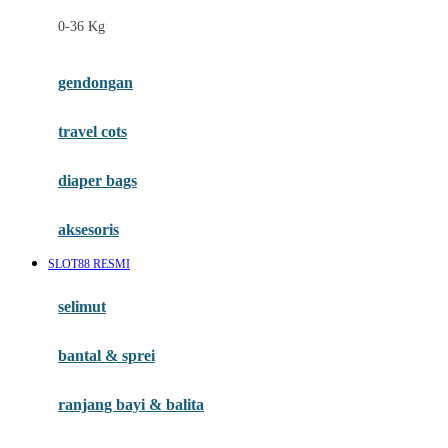
Felt So Sweet
0-36 Kg
Fisher Price
Flipper
gendongan
Friends Of Sally
travel cots
G
diaper bags
Gb
Geko
aksesoris
Graco
SLOT88 RESMI
Gund
selimut
H
bantal & sprei
Habbie
Haenim
ranjang bayi & balita
Happy Horse