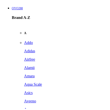
OYO288
Brand A-Z
A
Addo
Adidas
Airfree
Alamii
Amara
Aqua Scale
Asics
Aveeno
Awan