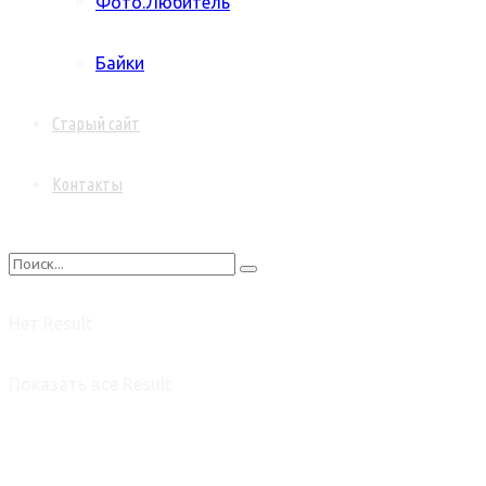
Фото.Любитель
Байки
Старый сайт
Контакты
Нет Result
Показать все Result