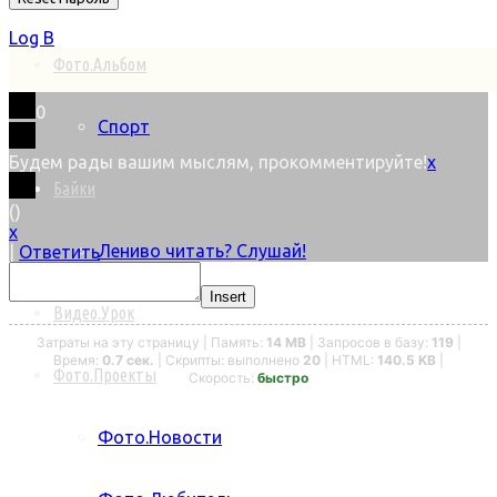
Log В
Фото.Альбом
0
Спорт
Будем рады вашим мыслям, прокомментируйте!
x
Байки
(
)
x
Лениво читать? Слушай!
|
Ответить
Insert
Видео.Урок
Затраты на эту страницу | Память:
14 MB
| Запросов в базу:
119
|
Время:
0.7 сек.
| Скрипты: выполнено
20
| HTML:
140.5 KB
|
Фото.Проекты
Скорость:
быстро
Фото.Новости