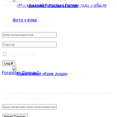
Производство сайта, дизайн, программное
обеспечение:
Андрей Петрович Попов
, © 1988 — 2026
Welcome Back!
Login в ваш account below
«Мы команда», тосты за итоги года и общее
фото у ёлки
Remember Me
Forgotten Пароль?
Retrieve ваш пароль
Новогодний «Крик души»
Пожалуйста, введите ваш имя пользователя или email
address в reset ваш пароль.
Trending Метки