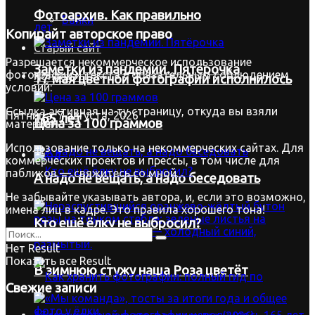
Фотоархив. Как правильно
Байки
Копирайт
авторское право
Старый сайт
Разрешается некоммерческое использование
Заметки из пандемии. Пятёрочка
фотографий и текста с обязательным соблюдением
Контакты
17 мая цветной фотографии исполнилось
условий:
Ссылка активная на ту страницу, откуда вы взяли
Пятница, 7 августа, 2026
165 лет
Цена за 100 граммов
материал.
Использование только на некоммерческих сайтах. Для
Вход
коммерческих проектов и прессы, в том числе для
пабликов — свяжитесь со мной.
А надо не вещать, а надо беседовать
Не забывайте указывать автора, и, если это возможно,
имена лиц в кадре. Это правила хорошего тона!
Кто ещё ёлку не выбросил?
Нет Result
Показать все Result
В зимнюю стужу наша Роза цветёт
Свежие записи