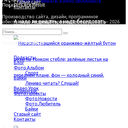
Старый сайт
Показать все Result
Контакты
Производство сайта, дизайн, программное
А надо не вещать, а надо беседовать
обеспечение:
Андрей Петрович Попов
, © 1988 — 2026
Нет Result
Показать все Result
Подкасты
Блог
Фото.Альбом
Спорт
Байки
Лениво читать? Слушай!
Видео.Урок
Фото.Проекты
Фото.Новости
Фото.Любитель
Байки
В зимнюю стужу наша Роза цветёт
Старый сайт
Контакты