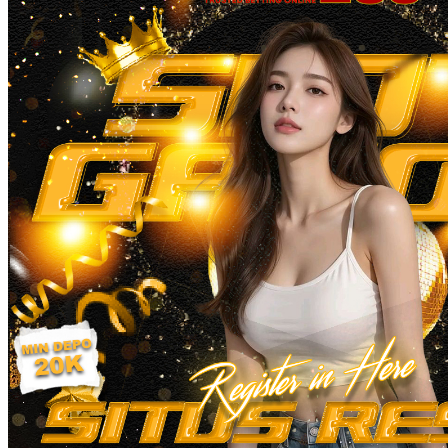
Squishmallows
Starbooks
Stick-O
Stokke
Sudocrem
Sumimo
Sunnylife
Sun-Staches
Swimava
T
Tommee Tippee
Trunki
Tutti Bambini