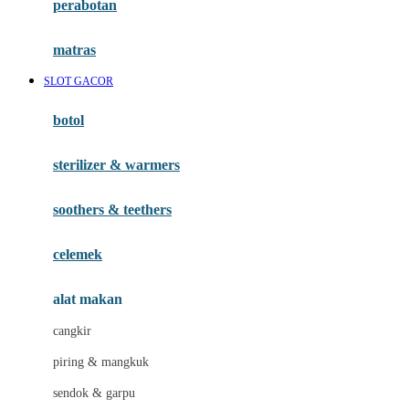
perabotan
Happy Tummy
Hauck
matras
Havaianas
SLOT GACOR
Hegen
botol
Hot Wheels
sterilizer & warmers
Hybrid
soothers & teethers
I
Inlacta DHA
celemek
Interlac
alat makan
Ivenet
cangkir
J
piring & mangkuk
Jack N Jill
sendok & garpu