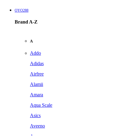
OYO288
Brand A-Z
A
Addo
Adidas
Airfree
Alamii
Amara
Aqua Scale
Asics
Aveeno
Awan