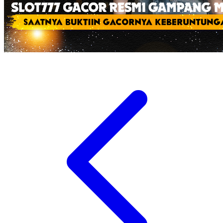
Twistshake
TY Toys
U
V
Veja
Vitaflow
Vtech
W
Waterland
Wellness
X