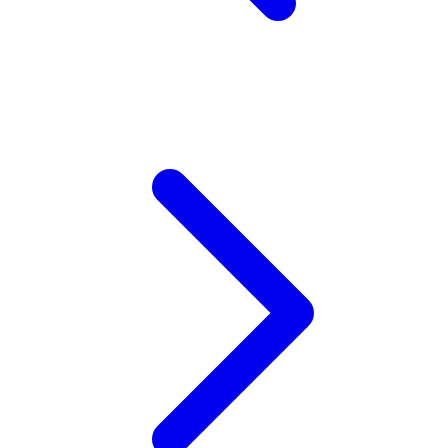
Xootz
Y
Yamatoya
Z
Zaxy
Zoggs
0-9
4Moms
59S