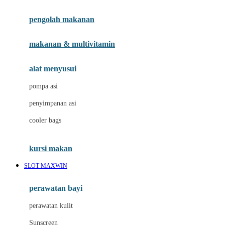
Joie
pengolah makanan
Joolz
Jujube
makanan & multivitamin
K
alat menyusui
Kiddycuts
pompa asi
Kumon
penyimpanan asi
L
cooler bags
Leapfrog
kursi makan
Leclerc
SLOT MAXWIN
Lee Vierra
Lillebaby
perawatan bayi
Little Bird Told Me
perawatan kulit
Little Miss Janis
Sunscreen