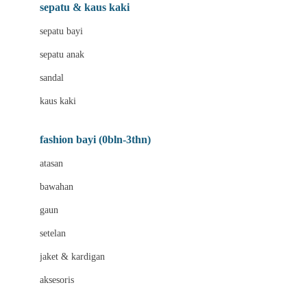
Beauty Barn
sepatu & kaus kaki
Bio Oil
sepatu bayi
Biolane
sepatu anak
Bite Fighters
sandal
Bizzi Growin
kaus kaki
Blackmores
fashion bayi (0bln-3thn)
Blooming Marvellous
atasan
Bonnels
bawahan
Bravado
gaun
Bruder
setelan
Brush Baby
jaket & kardigan
Buds Organics
aksesoris
Bugaboo
Buggygear