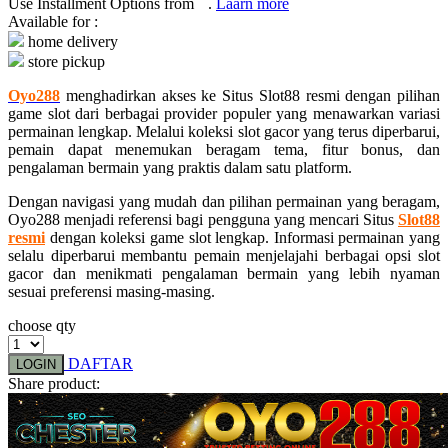
Use Installment Options from
.
Laarn more
Available for :
Q
home delivery
store pickup
QV Baby
Oyo288
menghadirkan akses ke Situs Slot88 resmi dengan pilihan
R
game slot dari berbagai provider populer yang menawarkan variasi
permainan lengkap. Melalui koleksi slot gacor yang terus diperbarui,
Real Shades
pemain dapat menemukan beragam tema, fitur bonus, dan
pengalaman bermain yang praktis dalam satu platform.
Red Castle
Dengan navigasi yang mudah dan pilihan permainan yang beragam,
Ribbon Madness
Oyo288 menjadi referensi bagi pengguna yang mencari Situs
Slot88
resmi
dengan koleksi game slot lengkap. Informasi permainan yang
selalu diperbarui membantu pemain menjelajahi berbagai opsi slot
S
gacor dan menikmati pengalaman bermain yang lebih nyaman
sesuai preferensi masing-masing.
Sebamed
choose qty
Silver Cross
DAFTAR
Simply Idea
LOGIN
Share product:
Skip Hop
Spectra