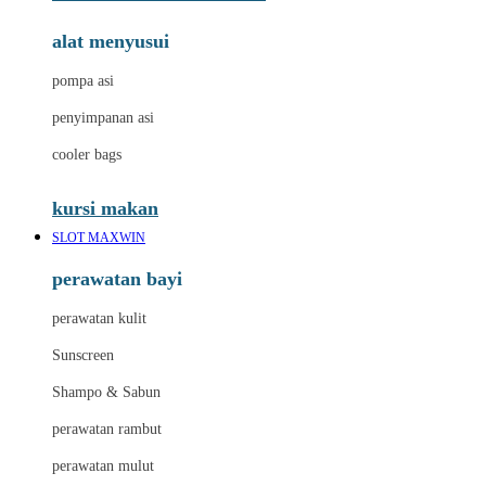
alat menyusui
pompa asi
penyimpanan asi
cooler bags
kursi makan
SLOT MAXWIN
perawatan bayi
perawatan kulit
Sunscreen
Shampo & Sabun
perawatan rambut
perawatan mulut