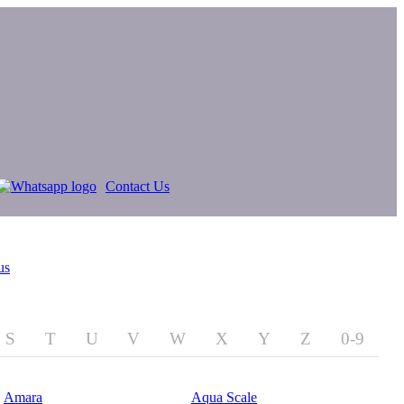
Contact Us
us
S
T
U
V
W
X
Y
Z
0-9
Amara
Aqua Scale