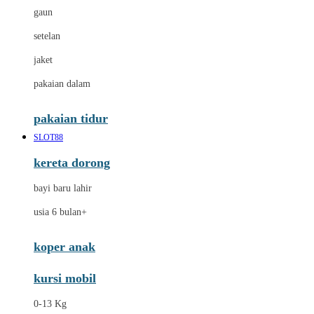
gaun
setelan
jaket
pakaian dalam
pakaian tidur
SLOT88
kereta dorong
bayi baru lahir
usia 6 bulan+
koper anak
kursi mobil
0-13 Kg