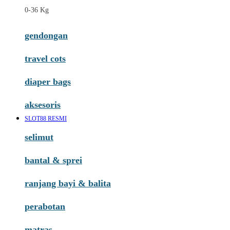
0-36 Kg
gendongan
travel cots
diaper bags
aksesoris
SLOT88 RESMI
selimut
bantal & sprei
ranjang bayi & balita
perabotan
matras