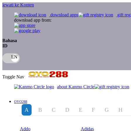
lewati ke Konten
download apps
gift reg
download app from:
Bahasa
ID
Toggle Nav
about Kanmo Circle
OYO288
A
B
C
D
E
F
G
H
Addo
Adidas