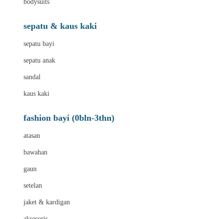
bodysuits
sepatu & kaus kaki
sepatu bayi
sepatu anak
sandal
kaus kaki
fashion bayi (0bln-3thn)
atasan
bawahan
gaun
setelan
jaket & kardigan
aksesoris