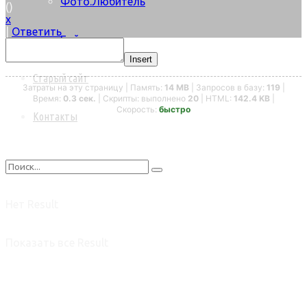
Фото.Любитель
(
)
x
|
Ответить
Байки
Insert
Старый сайт
Затраты на эту страницу | Память:
14 MB
| Запросов в базу:
119
|
Время:
0.3 сек.
| Скрипты: выполнено
20
| HTML:
142.4 KB
|
Скорость:
быстро
Контакты
Нет Result
Показать все Result