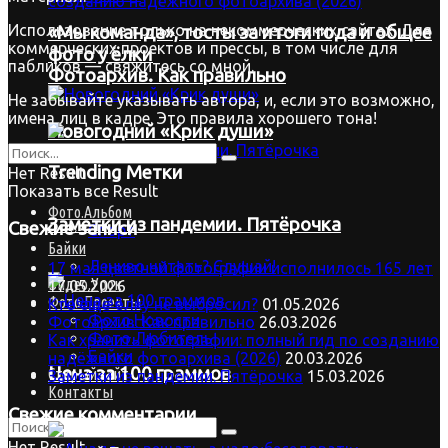
Использование только на некоммерческих сайтах. Для
«Мы команда», тосты за итоги года и общее
коммерческих проектов и прессы, в том числе для
фото у ёлки
пабликов — свяжитесь со мной.
Фотоархив. Как правильно
Не забывайте указывать автора, и, если это возможно,
имена лиц в кадре. Это правила хорошего тона!
Новогодний «Крик души»
Trending Метки
Нет Result
Показать все Result
Фото.Альбом
Заметки из пандемии. Пятёрочка
Свежие записи
Спорт
Байки
Лениво читать? Слушай!
17 мая цветной фотографии исполнилось 165 лет
Видео.Урок
17.05.2026
Фото.Проекты
Кто ещё ёлку не выбросил?
01.05.2026
Фото.Новости
Фотоархив. Как правильно
26.03.2026
Фото.Любитель
Как хранить фотографии: полный гид по созданию
Байки
надёжного фотоархива (2026)
20.03.2026
Цена за 100 граммов
Старый сайт
Заметки из пандемии. Пятёрочка
15.03.2026
Контакты
Свежие комментарии
Нет Result