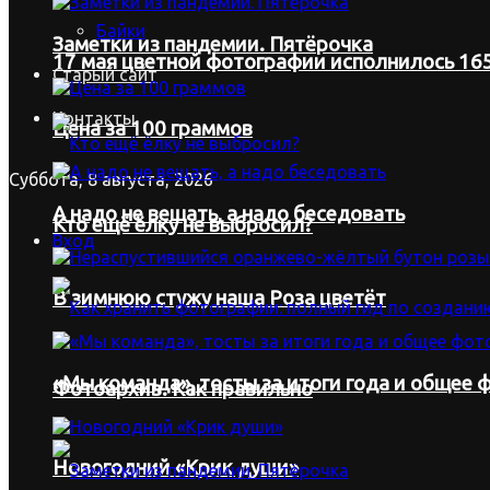
Байки
Заметки из пандемии. Пятёрочка
17 мая цветной фотографии исполнилось 165
Старый сайт
Контакты
Цена за 100 граммов
Суббота, 8 августа, 2026
А надо не вещать, а надо беседовать
Кто ещё ёлку не выбросил?
Вход
В зимнюю стужу наша Роза цветёт
«Мы команда», тосты за итоги года и общее ф
Фотоархив. Как правильно
Новогодний «Крик души»