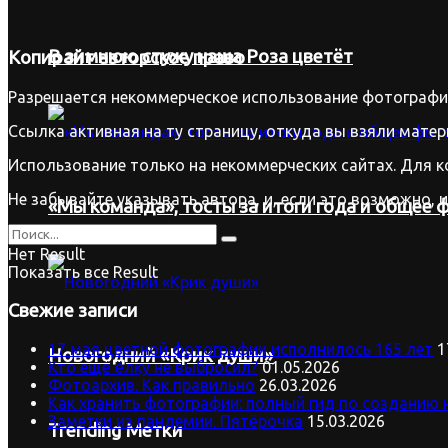
В зимнюю стужу наша Роза цветёт
Копирайт
авторское право
Разрешается некоммерческое использование фотографий
Ссылка активная на ту страницу, откуда вы взяли матер
Использование только на некоммерческих сайтах. Для к
Не забывайте указывать автора, и, если это возможно, 
«Мы команда», тосты за итоги года и общее ф
Нет Result
Показать все Result
Свежие записи
17 мая цветной фотографии исполнилось 165 лет
1
Новогодний «Крик души»
Кто ещё ёлку не выбросил?
01.05.2026
Фотоархив. Как правильно
26.03.2026
Как хранить фотографии: полный гид по созданию 
Заметки из пандемии. Пятёрочка
15.03.2026
Trending Метки