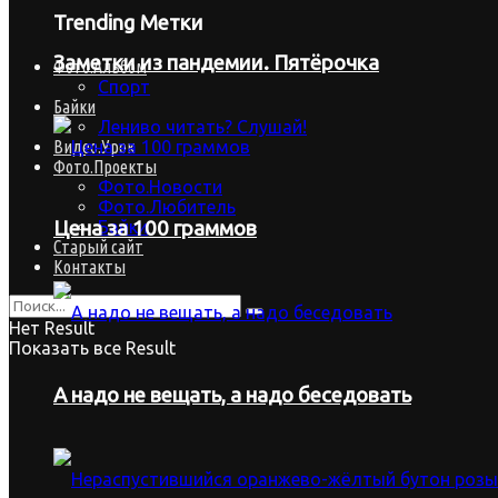
Trending Метки
Заметки из пандемии. Пятёрочка
Фото.Альбом
Спорт
Байки
Лениво читать? Слушай!
Видео.Урок
Фото.Проекты
Фото.Новости
Фото.Любитель
Байки
Цена за 100 граммов
Старый сайт
Контакты
Нет Result
Показать все Result
А надо не вещать, а надо беседовать