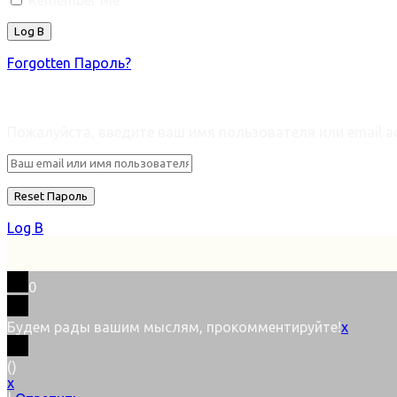
Remember Me
Forgotten Пароль?
Retrieve ваш пароль
Пожалуйста, введите ваш имя пользователя или email ad
Log В
0
Будем рады вашим мыслям, прокомментируйте!
x
(
)
x