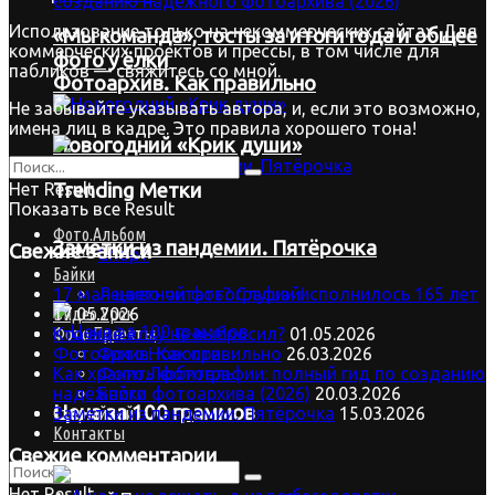
Использование только на некоммерческих сайтах. Для
«Мы команда», тосты за итоги года и общее
коммерческих проектов и прессы, в том числе для
фото у ёлки
пабликов — свяжитесь со мной.
Фотоархив. Как правильно
Не забывайте указывать автора, и, если это возможно,
имена лиц в кадре. Это правила хорошего тона!
Новогодний «Крик души»
Нет Result
Trending Метки
Показать все Result
Фото.Альбом
Заметки из пандемии. Пятёрочка
Свежие записи
Спорт
Байки
Лениво читать? Слушай!
17 мая цветной фотографии исполнилось 165 лет
Видео.Урок
17.05.2026
Фото.Проекты
Кто ещё ёлку не выбросил?
01.05.2026
Фото.Новости
Фотоархив. Как правильно
26.03.2026
Фото.Любитель
Как хранить фотографии: полный гид по созданию
Байки
надёжного фотоархива (2026)
20.03.2026
Цена за 100 граммов
Старый сайт
Заметки из пандемии. Пятёрочка
15.03.2026
Контакты
Свежие комментарии
Нет Result