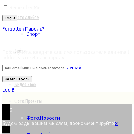
Remember Me
Фото.Альбом
Forgotten Пароль?
Спорт
Retrieve ваш пароль
Байки
Пожалуйста, введите ваш имя пользователя или email
address в reset ваш пароль.
Лениво читать? Слушай!
Видео.Урок
Log В
Фото.Проекты
0
Фото.Новости
Будем рады вашим мыслям, прокомментируйте!
x