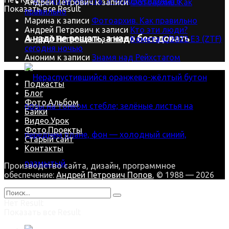
Андрей Петрович
к записи
Фотоархив. Как
Показать все Result
правильно
Марина
к записи
Фотоархив. Как правильно
Андрей Петрович
к записи
Кто эти люди?
А надо не вещать, а надо беседовать
Андрей Петрович
к записи
Комета C/2022 E3 (ZTF)
сегодня ночью
Аноним
к записи
Знамя над Рейхстагом
Подкасты
Блог
Фото.Альбом
Байки
Видео.Урок
Фото.Проекты
Старый сайт
Контакты
Производство сайта, дизайн, программное
обеспечение:
Андрей Петрович Попов
, © 1988 — 2026
В зимнюю стужу наша Роза цветёт
Нет Result
Показать все Result