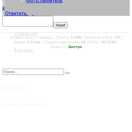
Фото.Любитель
(
)
x
|
Ответить
Байки
Insert
Старый сайт
Затраты на эту страницу | Память:
14 MB
| Запросов в базу:
121
|
Время:
0.6 сек.
| Скрипты: выполнено
20
| HTML:
142.6 KB
|
Скорость:
быстро
Контакты
Нет Result
Показать все Result