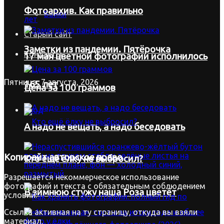
Фотоархив. Как правильно
Байки
Старый сайт
Заметки из пандемии. Пятёрочка
Контакты
17 мая цветной фотографии исполнилось
Пятница, 7 августа, 2026
165 лет
Цена за 100 граммов
Вход
А надо не вещать, а надо беседовать
Копирайт
авторское право
Кто ещё ёлку не выбросил?
Разрешается некоммерческое использование
фотографий и текста с обязательным соблюдением
В зимнюю стужу наша Роза цветёт
условий:
Ссылка активная на ту страницу, откуда вы взяли
материал.