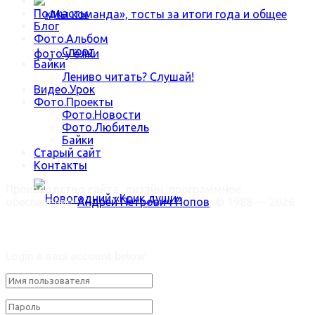
Подкасты
Блог
Фото.Альбом
Спорт
Байки
Лениво читать? Слушай!
Видео.Урок
Фото.Проекты
«Мы команда», тосты за итоги года и общее
Фото.Новости
Фото.Любитель
Байки
фото у ёлки
Старый сайт
Контакты
Производство сайта, дизайн, программное
обеспечение:
Андрей Петрович Попов
, © 1988 — 2026
Welcome Back!
Новогодний «Крик души»
Login в ваш account below
Trending Метки